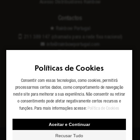
Acesso Distribuidores Rainbow
Contactos
Rainbow Portugal
211 389 147 (chamada para a rede fixa nacional)
info@rainbowportugal.com
Facebook
Youtube
Políticas de Cookies
Instagram
Sitemap
Consentir com essas tecnologias, como cookies, permitirá
processarmos certos dados, como comportamento de navegação
neste site para melhorar a sua experiência. Não consentir ou retirar
o consentimento pode afetar negativamente certos recursos e
Partilhe
funções. Para mais informações acesse:
Política de Cookies
Facebook
Twitter
WhatsApp
LinkedIn
Aceitar e Continuar
© 2026 Rainbow Portugal ® |
by Lusodados.pt
Recusar Tudo