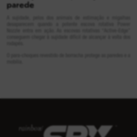
parede
A sujidade, pelos dos animais de estimação e migalhas
desaparecem quando a potente escova rotativa Power
Nozzle entra em ação. As escovas rotativas “Active-Edge”
conseguem chegar à sujidade difícil de alcançar à volta dos
rodapés.
O para-choques revestido de borracha protege as paredes e a
mobília.