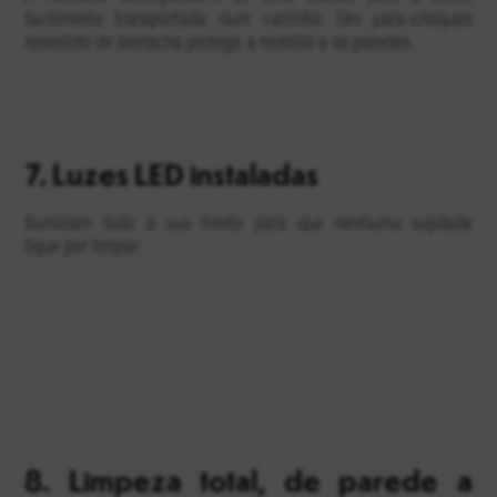
facilmente transportada num carrinho. Um para-choques
revestido de borracha protege a mobília e as paredes.
7. Luzes LED instaladas
Iluminam tudo à sua frente para que nenhuma sujidade
fique por limpar.
8. Limpeza total, de parede a