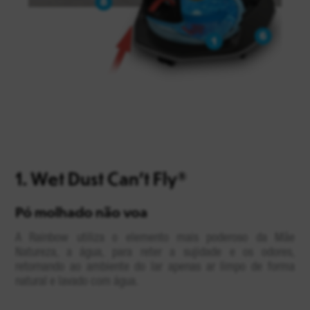
1.
Wet Dust Can’t Fly®
Pó molhado não voa
A Rainbow utiliza o elemento mais poderoso da Mãe
Natureza, a água, para reter a sujidade e os odores,
retornando ao ambiente do lar apenas ar limpo de forma
natural e lavado com água.