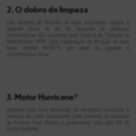
2.
O dobro da limpeza
Este sistema de filtração de água excecional captura a
sujidade típica de um lar, enquanto as partículas
microscópicas são recolhidas pelo Sistema de Filtração do
Neutralizador HEPA. Esta combinação de filtração de duas
fases remove 99,997% (por peso) da sujidade e
contaminantes do lar.
3.
Motor Hurricane
®
Equipado com uma tecnologia de relutância comutada, a
potência do motor Hurricane® pode enfrentar os trabalhos
de limpeza mais difíceis e proporcionar uma vida útil do
motor ilimitada.