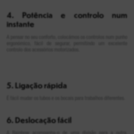
4. Potência e controlo num
instante
A pensar no seu conforto, colocámos os controlos num punho
ergonómico, fácil de segurar, permitindo um excelente
controlo dos acessórios motorizados.
5.
Ligação rápida
É fácil mudar os tubos e os bocais para trabalhos diferentes.
6. Deslocação fácil
A Rainbow acompanha-o de uma divisão para a outra,