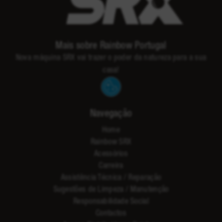
Mais sobre Rainbow Portugal
Nova máquina SRX vai trazer o poder da natureza para a sua
casa!
Navegação
Home
Rainbow SRX
Acessórios
Carreira
Assistência Técnica / Reparação
Sugestões de Limpeza / Manutenção
Responsabilidade Social
Contactos