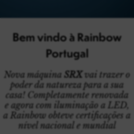
Bem vindo à Rainbow
Portugal
Nova máquina
SRX
vai trazer o
poder da natureza para a sua
casa! Completamente renovada
e agora com iluminação a LED,
a Rainbow obteve certificações a
nível nacional e mundial