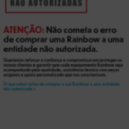
ATENÇÃO:
Não cometa o erro
de comprar uma Rainbow a uma
entidade não autorizada.
Queremos reforçar a confiança e compromisso em proteger os
nossos clientes e garantir que cada equipamento Rainbow seja
acompanhado pela qualidade, assistência técnica com peças
originais e apoio personalizado que nos caracterizam.
O que saber antes de comprar a sua Rainbow a uma entidade
não autorizada >