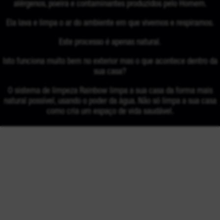
alérgenos, poeira e contaminantes produzidos pelo Homem.
Ela lava e limpa o ar do ambiente em que vivemos e respiramos.
Este processo é apenas natural.
Isto funciona muito bem no exterior mas o que acontece dentro da
sua casa?
O sistema de limpeza Rainbow limpa a sua casa da forma mais
natural possível, usando o poder da água. Não só limpa a sua casa
como cria um espaço de vida saudável.