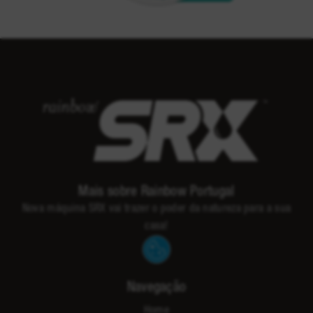
Mais sobre Rainbow Portugal
Nova máquina SRX vai trazer o poder da natureza para a sua
casa!
Navegação
Home