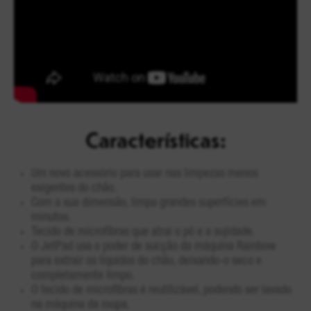
Características:
Um novo acessório para usar nas limpezas menos
exigentes do chão.
Com a sua dimensão, limpa grandes superfícies em
minutos.
Tecido de microfibras que atrai o pó e a sujidade.
O JetPad usa o poder de sucção da máquina Rainbow
para extrair os líquidos do chão, deixando-o seco e
completamente limpo.
O tecido de microfibras é reutilizável, podendo ser lavado
na máquina da roupa.