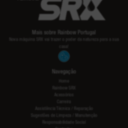
Mais sobre Rainbow Portugal
Nova máquina SRX vai trazer o poder da natureza para a sua
casa!
Navegação
Home
Rainbow SRX
Acessórios
Carreira
Assistência Técnica / Reparação
Sugestões de Limpeza / Manutenção
Responsabilidade Social