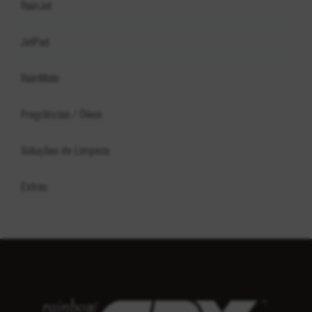
RainJet
JetPad
RainMate
Fragrâncias / Óleos
Soluções de Limpeza
Extras