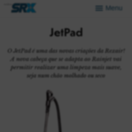
Menu
JetPad
O JetPad é uma das novas criações da Rexair!
A nova cabeça que se adapta ao Rainjet vai
permitir realizar uma limpeza mais suave,
seja num chão molhado ou seco