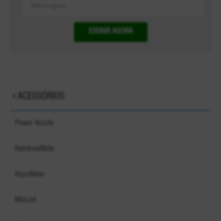
ENVIAR AGORA
ACESSÓRIOS
Power Nozzle
RainbowMate
AquaMate
MiniJet