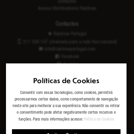
Contactos
Acesso Distribuidores Rainbow
Contactos
Rainbow Portugal
211 389 147 (chamada para a rede fixa nacional)
info@rainbowportugal.com
Facebook
Youtube
Instagram
Políticas de Cookies
Sitemap
Consentir com essas tecnologias, como cookies, permitirá
processarmos certos dados, como comportamento de navegação
Partilhe
neste site para melhorar a sua experiência. Não consentir ou retirar
o consentimento pode afetar negativamente certos recursos e
Facebook
Twitter
WhatsApp
LinkedIn
funções. Para mais informações acesse:
Política de Cookies